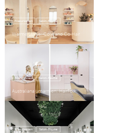
Friseurwesen
Salon-Räume
Warme Luxus: Cole and Co Hair
Friseurwesen
Salon-Räume
Australiana umarmen: HairFolk
Friseurwesen
Salon-Räume