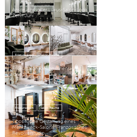
Anspruchsvoller Luxus-Salon-Look:
Zehn Juni
Friseurwesen
Salon-Räume
Friseursalon Design Innenraum
Ideen
Friseurwesen
Salon-Räume
Tipps für die Gestaltung eines
Mehrzweck-Salons: Französisches
Revolverstudio