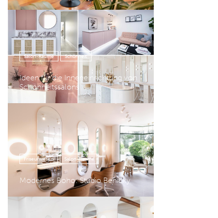
Salon-Räume
Schönheit
Ideen für die Inneneinrichtung von
Schönheitssalons
Friseurwesen
Salon-Räume
Modernes Boho: Studio Benicky