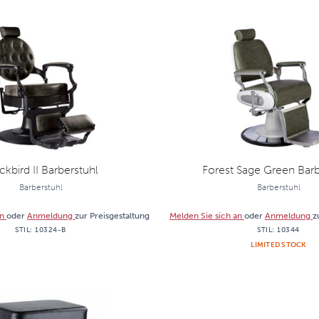
ckbird II Barberstuhl
Forest Sage Green Barb
Barberstuhl
Barberstuhl
an
oder
Anmeldung
zur Preisgestaltung
Melden Sie sich an
oder
Anmeldung
z
STIL:
10324-B
STIL:
10344
LIMITED STOCK