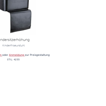
indersitzerhöhung
Kinderfriseurstuhl
an
oder
Anmeldung
zur Preisgestaltung
STIL:
4255